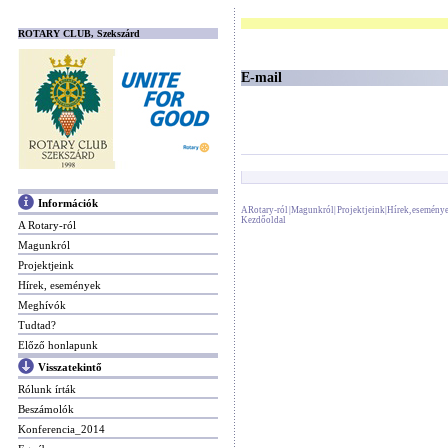
ROTARY CLUB, Szekszárd
E-mail
Információk
A Rotary-ról
|
Magunkról
|
Projektjeink
|
Hírek, esemény
Kezdőoldal
A Rotary-ról
Magunkról
Projektjeink
Hírek, események
Meghívók
Tudtad?
Előző honlapunk
Visszatekintő
Rólunk írták
Beszámolók
Konferencia_2014