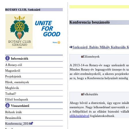
ROTARY CLUB, Szekszárd
Konferencia beszámoló
Szekszárd, Babits Mihály Kulturális 
Előzmények
Információk
A Rotary-ról
A 2013-14-es Rotary-év nagy szekszárdi s
Minden Rotary-év legnagyobb ünnepe és talá
Magunkról
az elért eredményekről, a sikeres projektek
Projektjeink
az is, hogy a Konferencia helyszínét mindig
Hírek, események
Meghívók
Tudtad?
Felkészülés
Előző honlapunk
Ahogy bővül a districtünk, úgy egyre inkáb
Visszatekintő
eseményre. Nagy lelkesedéssel szerveztük a
a fellépőkkel és az ellátást biztosító vál
Rólunk írták
előkészítésével
foglalatoskodtunk.
Beszámolók
Konferencia_2014