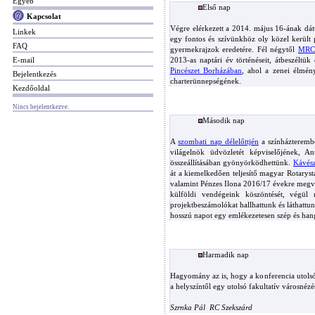
Egyéb
Első nap
Kapcsolat
Végre elérkezett a 2014. május 16-ának dátu
Linkek
egy fontos és szívünkhöz oly közel került 
FAQ
gyermekrajzok eredetére. Fél négytől
MRCS
E-mail
2013-as naptári év történéseit, átbeszéltük
Pincészet Borházában
, ahol a zenei élmény
Bejelentkezés
charterünnepségének.
Kezdőoldal
Nincs bejelentkezve.
Második nap
A
szombati nap délelőttjén
a színházteremb
világelnök üdvözletét képviselőjének, 
összeállításában gyönyörködhettünk.
Kávész
át a kiemelkedően teljesítő magyar Rotaryst
valamint Pénzes Ilona 2016/17 évekre megvál
külföldi vendégeink köszöntését, végül
projektbeszámolókat hallhattunk és láthattu
hosszú napot egy emlékezetesen szép és han
Harmadik nap
Hagyomány az is, hogy a konferencia utolsó 
a helyszíntől egy utolsó fakultatív városnéz
Szrnka Pál  RC Szekszárd