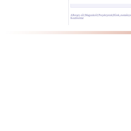
A Rotary-ról
|
Magunkról
|
Projektjeink
|
Hírek, esemény
Kezdőoldal