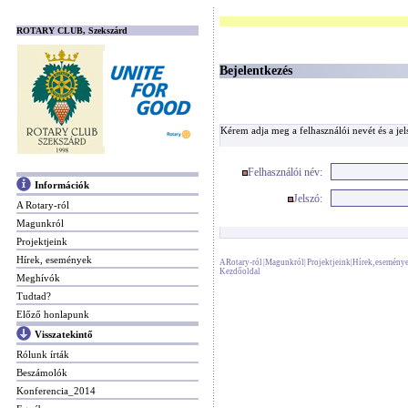
ROTARY CLUB, Szekszárd
Bejelentkezés
Kérem adja meg a felhasználói nevét és a jel
Felhasználói név:
Információk
Jelszó:
A Rotary-ról
Magunkról
Projektjeink
Hírek, események
A Rotary-ról
|
Magunkról
|
Projektjeink
|
Hírek, esemény
Kezdőoldal
Meghívók
Tudtad?
Előző honlapunk
Visszatekintő
Rólunk írták
Beszámolók
Konferencia_2014