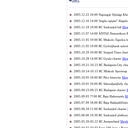
2005.
2005.12.22 16:00 Napsugár Ifjúsági Kl
2005.12.16 14:00 'Segíts rajtam!' Alapít
2005.11.19 19:00 RC Szekszárd bál
Meg
2005.11.07 14:00 ÁNTSZ-Nemzetkozi Rák
2005.11.05 19:00 RC Miskolc-Tapolca 
2005.11.05 19:00 RC Győrújbarát szüret
2005.10.29 10:00 RC Szeged-Tisza char
2005.10.28 14:00 RC Gyula charter
Meg
2005.10.21-10.23 RC Budapest-City cha
2005.10.14-10.15 RC Miskolc Sportnap
2005.10.05 16:00 RC Pécs Intercity
Meg
2005.10.01 16:00 RC Sátoraljaújhely ch
2005.09.23-09.25 RC Budapest charter
2005.09.03 ??:00 RC Baja Haleresztés
M
2005.07.09 18:00 RC Baja Halászléfőzé
2005.06.18 11:00 RC Szekszárd charter
2005.06.06 19:30 RC Szekszárd jótékon
2005.05.20-05.22 RC Ausseerland
Megh
2005.04.02-04.03 Eger 100 éves a Ro