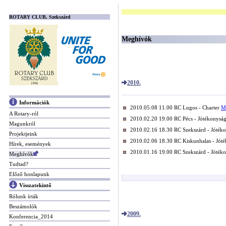
ROTARY CLUB, Szekszárd
Meghívók
2010.
Információk
2010.05.08 11.00 RC Lugos - Charter
M
A Rotary-ról
2010.02.20 19.00 RC Pécs - Jótékonyság
Magunkról
2010.02.16 18.30 RC Szekszárd - Jóték
Projektjeink
2010.02.06 18.30 RC Kiskunhalas - Jóté
Hírek, események
2010.01.16 19.00 RC Szekszárd - Jótéko
Meghívók
Tudtad?
Előző honlapunk
Visszatekintő
Rólunk írták
Beszámolók
2009.
Konferencia_2014