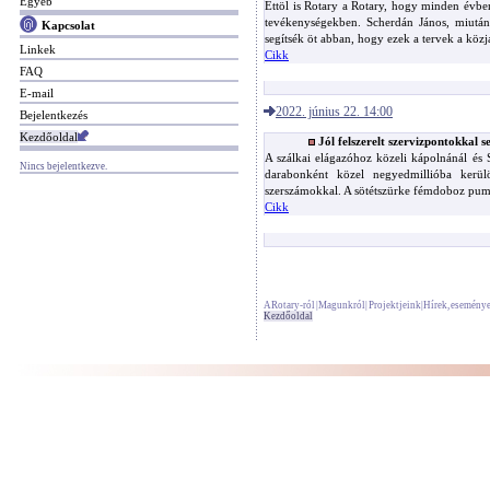
Egyéb
Ettöl is Rotary a Rotary, hogy minden évben 
tevékenységekben. Scherdán János, miután 
Kapcsolat
segítsék öt abban, hogy ezek a tervek a köz
Linkek
Cikk
FAQ
E-mail
2022. június 22. 14:00
Bejelentkezés
Kezdőoldal
Jól felszerelt szervizpontokkal s
A szálkai elágazóhoz közeli kápolnánál és S
Nincs bejelentkezve.
darabonként közel negyedmillióba kerül
szerszámokkal. A sötétszürke fémdoboz pump
Cikk
A Rotary-ról
|
Magunkról
|
Projektjeink
|
Hírek, esemény
Kezdőoldal