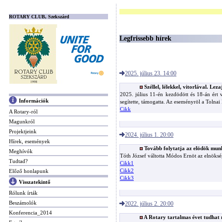
ROTARY CLUB, Szekszárd
Legfrissebb hírek
2025. július 23. 14:00
Széllel, lélekkel, vitorlával. L
2025. július 11-én kezdödött és 18-án ért v
Információk
segítette, támogatta. Az eseményröl a Tolnai 
Cikk
A Rotary-ról
Magunkról
Projektjeink
2024. július 1. 20:00
Hírek, események
Tovább folytatja az elödök munk
Meghívók
Tóth József váltotta Módos Ernöt az elnöksé
Tudtad?
Cikk1
Cikk2
Előző honlapunk
Cikk3
Visszatekintő
Rólunk írták
Beszámolók
2022. július 2. 20:00
Konferencia_2014
A Rotary tartalmas évet tudhat