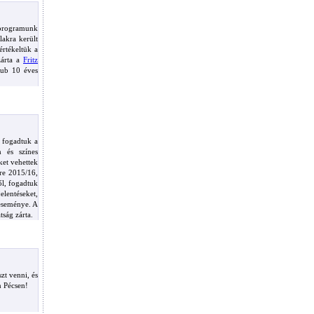
ő programunk
lakra került
rtékeltük a
zárta a
Fritz
klub 10 éves
 fogadtuk a
m és színes
et vehettek
re 2015/16,
ől, fogadtuk
lentéseket,
 eseménye. A
tság zárta.
zt venni, és
n Pécsen!