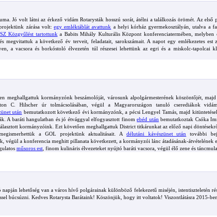
ma. Jó volt látni az érkező vidám Rotarysták hosszú sorát, átélni a találkozás örömét. Az els
projektünk zárása volt:
egy emléktáblát avattunk
a helyi kórház gyermekosztályán, utalva a fa
Z Közgyűlést tartottunk
a Babits Mihály Kulturális Központ konferenciatermében, melyben é
 és megvitattuk a következő év terveit, feladatait, sarokszámait. A napot egy emlékezetes est 
en, a vacsora és borkóstoló élvezetén túl részesei lehettünk az egri és a miskolc-tapolcai 
en meghallgattuk kormányzónk beszámolóját, városunk alpolgármesterének köszöntőjét, majd
Anton C. Hilscher úr tolmácsolásában, végül a Magyarországon tanuló cserediákok vidá
ünet után
bemutatkozott következő évi kormányzónk, a pécsi Lengyel Tamás, majd kitüntetések
ák. A baráti hangulatban és jó étvággyal elfogyasztott finom
ebéd után
bemutatkoztak Csóka Im
asztott kormányzóink. Ezt követően meghallgattuk District titkárunkat az előző napi döntésekr
 megismerhettük a GOL projektünk aktualitásait. A
délutáni kávészünet után
további beje
nk, végül a konferencia meghitt pillanata következett, a kormányzói lánc átadásának-átvételének
gulatos
műsoros est
, finom kulináris élvezeteket nyújtó baráti vacsora, végül élő zene és táncmula
napján lehetőség van a város hívő polgárainak különböző felekezetű miséjén, istentiszteletén rés
éssel búcsúzni. Kedves Rotarysta Barátaink! Köszönjük, hogy itt voltatok! Viszontlátásra 2015-be