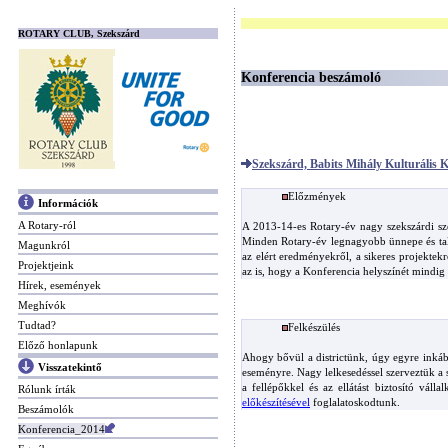
ROTARY CLUB, Szekszárd
Konferencia beszámoló
Szekszárd, Babits Mihály Kulturális 
Előzmények
Információk
A Rotary-ról
A 2013-14-es Rotary-év nagy szekszárdi s
Minden Rotary-év legnagyobb ünnepe és talá
Magunkról
az elért eredményekről, a sikeres projektek
Projektjeink
az is, hogy a Konferencia helyszínét mindig
Hírek, események
Meghívók
Tudtad?
Felkészülés
Előző honlapunk
Ahogy bővül a districtünk, úgy egyre inkáb
Visszatekintő
eseményre. Nagy lelkesedéssel szerveztük a
a fellépőkkel és az ellátást biztosító vál
Rólunk írták
előkészítésével
foglalatoskodtunk.
Beszámolók
Konferencia_2014