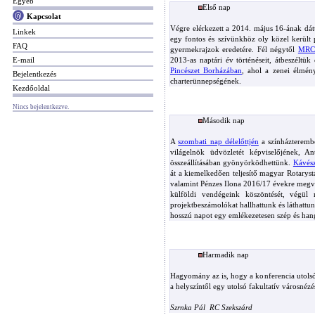
Egyéb
Első nap
Kapcsolat
Végre elérkezett a 2014. május 16-ának dátu
Linkek
egy fontos és szívünkhöz oly közel került 
FAQ
gyermekrajzok eredetére. Fél négytől
MRCS
E-mail
2013-as naptári év történéseit, átbeszéltük
Pincészet Borházában
, ahol a zenei élmény
Bejelentkezés
charterünnepségének.
Kezdőoldal
Nincs bejelentkezve.
Második nap
A
szombati nap délelőttjén
a színházteremb
világelnök üdvözletét képviselőjének, 
összeállításában gyönyörködhettünk.
Kávész
át a kiemelkedően teljesítő magyar Rotaryst
valamint Pénzes Ilona 2016/17 évekre megvál
külföldi vendégeink köszöntését, végül
projektbeszámolókat hallhattunk és láthattu
hosszú napot egy emlékezetesen szép és han
Harmadik nap
Hagyomány az is, hogy a konferencia utolsó 
a helyszíntől egy utolsó fakultatív városnéz
Szrnka Pál  RC Szekszárd