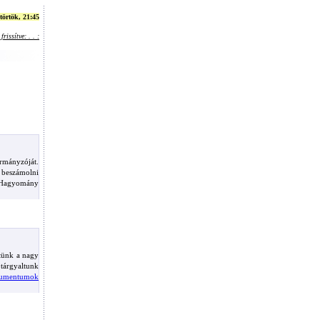
törtök, 21:45
frissítve: . . :
rmányzóját.
s beszámolni
t. Hagyomány
ltünk a nagy
 tárgyaltunk
umentumok