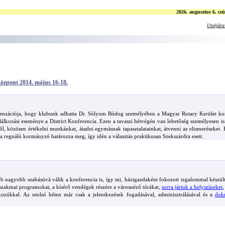
2026. augusztus 6. csü
Utoljára 
Központ 2014. május 16-18.
zenzációja, hogy klubunk adhatta Dr. Sólyom Bódog személyében a Magyar Rotary Kerület ko
lkozási eseménye a District Konferencia. Ezen a tavaszi hétvégén van lehetőség személyesen i
ről, közösen értékelni munkánkat, átadni egymásnak tapasztalatainkat, átvenni az elismeréseke
 a regnáló kormányzó határozza meg, így idén a választás praktikusan Szekszárdra esett.
b nagyobb szabásúvá válik a konferencia is, így mi, házigazdaként fokozott izgalommal készü
 szakmai programokat, a kísérő vendégek részére a városnéző túrákat,
sorra jártuk a helyszíneket
,
lalkozókkal. Az utolsó héten már csak a jelentkezések fogadásával, adminisztrálásával és a
dok