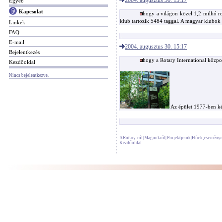
Egyéb
Kapcsolat
hogy a világon közel 1,2 millió 
klub tartozik 5484 taggal. A magyar klubok
Linkek
FAQ
E-mail
2004. augusztus 30. 15:17
Bejelentkezés
hogy a Rotary International közpo
Kezdőoldal
Nincs bejelentkezve.
Az épület 1977-ben ké
A Rotary-ról
|
Magunkról
|
Projektjeink
|
Hírek, esemény
Kezdőoldal