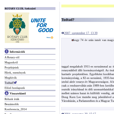
ROTARY CLUB, Szekszárd
Tudtad?
2007. szeptember 17. 13:39
hogy 74 év után ismét van magya
Információk
A Rotary-ról
Magunkról
taggal megalakult 1911-es sorszámmal az ö
Projektjeink
rotarystákból álló kormányzóságtól. Az önál
Hírek, események
karitatív projektekben. Egyébként korábba
Meghívók
kormányzóság, a 82-es sorszámú, 1935-ben 
utolsó aktív rotarys év Magyarországon. A h
Tudtad?
csak a rendszerváltás után 1989-ben kerülhe
Előző honlapunk
osztrák irányítással és déli szomszédainkk
mellett számos hazai és külföldi vendég, akt
Visszatekintő
Dong Kurn Lee tisztelte meg jelenlétével a
Rólunk írták
Városházán, a Parlamentben és a Magyar Tu
Beszámolók
Konferencia_2014
2004. augusztus 30. 15:17