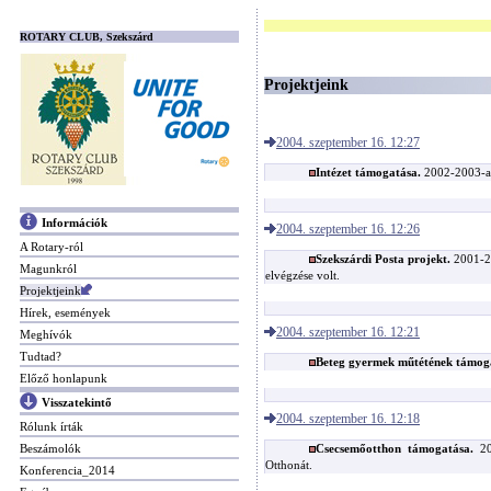
ROTARY CLUB, Szekszárd
Projektjeink
2004. szeptember 16. 12:27
Intézet támogatása.
2002-2003-as 
Információk
2004. szeptember 16. 12:26
A Rotary-ról
Szekszárdi Posta projekt.
2001-20
Magunkról
elvégzése volt.
Projektjeink
Hírek, események
2004. szeptember 16. 12:21
Meghívók
Tudtad?
Beteg gyermek műtétének támog
Előző honlapunk
Visszatekintő
2004. szeptember 16. 12:18
Rólunk írták
Beszámolók
Csecsemőotthon támogatása.
20
Otthonát.
Konferencia_2014