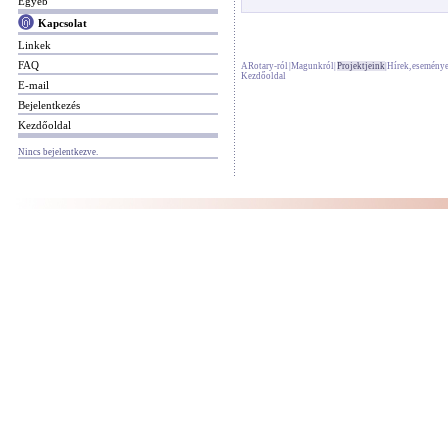
Egyéb
Kapcsolat
Linkek
FAQ
A Rotary-ról
|
Magunkról
|
Projektjeink
|
Hírek, esemény
Kezdőoldal
E-mail
Bejelentkezés
Kezdőoldal
Nincs bejelentkezve.